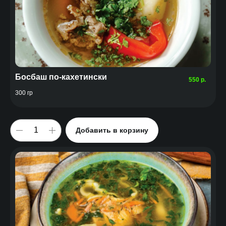
Босбаш по-кахетински
550
р.
300 гр
Добавить в корзину