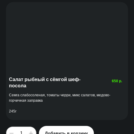
Салат рыбный с сёмгой шеф-
650
р.
посола
Семга слабосоленая, томаты черри, микс салатов, медово-
горчичная заправка
245г
Добавить в корзину