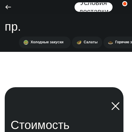
Условия
доставки
пр.
Каменноостровкий
Холодные закуски
Салаты
Горячие 
14
Стоимость