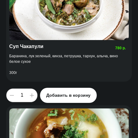
Суп Чакапули
780
р.
Баранина, лук зеленый, кинза, петрушка, тархун, алыча, вино
белое сухое
300г
Добавить в корзину