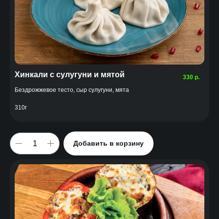
Хинкали с сулугуни и мятой
330
р.
Бездрожжевое тесто, сыр сулугуни, мята
310г
Добавить в корзину