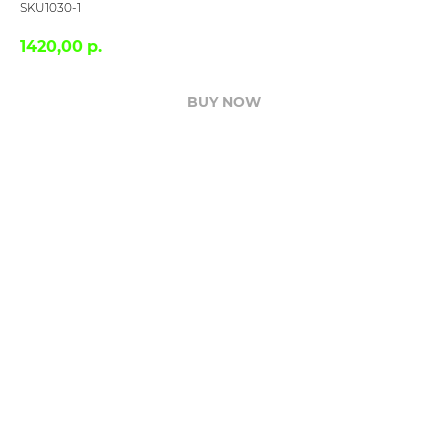
SKU1030-1
1420,00
р.
BUY NOW
Подается с армянским лавашом, красным луком, томатом,
огурцом
260г