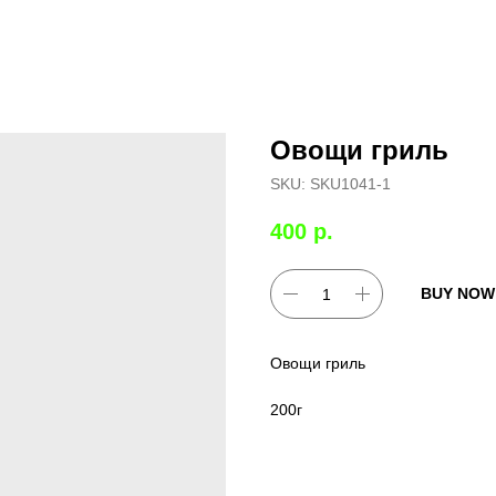
Овощи гриль
SKU:
SKU1041-1
400
р.
BUY NOW
Овощи гриль
200г